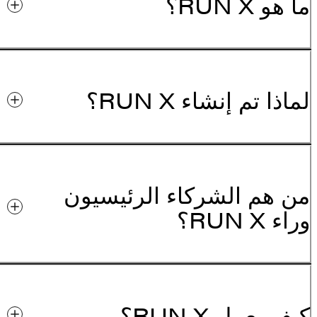
ما هو RUN X؟
لماذا تم إنشاء RUN X؟
من هم الشركاء الرئيسيون
وراء RUN X؟
كيف يعمل RUN X؟