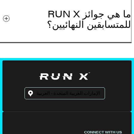
ما هي جوائز RUN X
للمتسابقين النهائيين؟
CONNECT WITH US