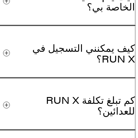
الخاصة بي؟
كيف يمكنني التسجيل في
RUN X؟
كم تبلغ تكلفة RUN X
للعدائين؟