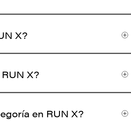
RUN X?
n RUN X?
tegoría en RUN X?