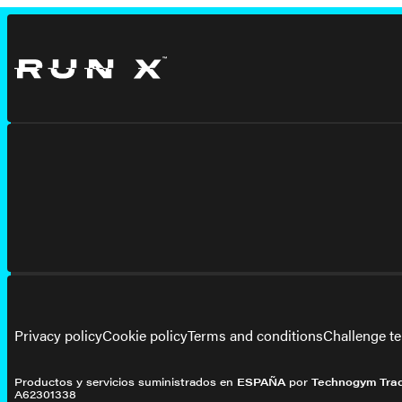
Privacy policy
Cookie policy
Terms and conditions
Challenge t
Productos y servicios suministrados en
ESPAÑA
por
Technogym Trad
A62301338