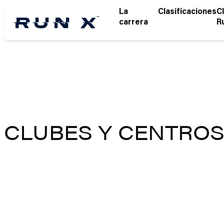
Skip
La
Clasificaciones
Cl
to
carrera
R
Content
CLUBES Y CENTRO