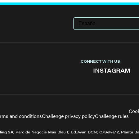
CONNECT WITH US
INSTAGRAM
Cook
erms and conditions
Challenge privacy policy
Challenge rules
ing SA
, Parc de Negocis Mas Blau I; Ed.Avan BCN; C/Selva,12, Planta Ba