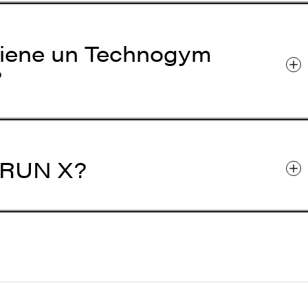
 tiene un Technogym
?
n RUN X?