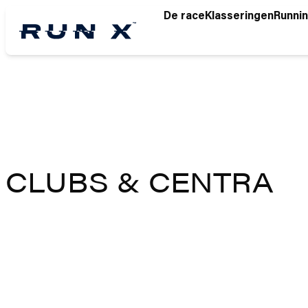
Skip
De race
Klasseringen
Runnin
to
Content
CLUBS & CENTRA