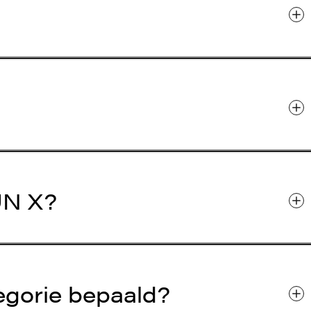
UN X?
egorie bepaald?